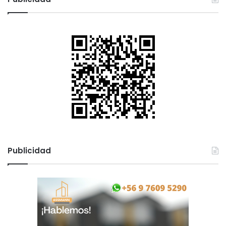
a
r
:
Publicidad