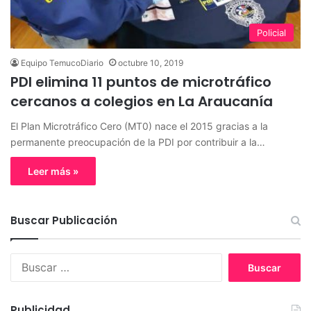
Policial
Equipo TemucoDiario
octubre 10, 2019
PDI elimina 11 puntos de microtráfico
cercanos a colegios en La Araucanía
El Plan Microtráfico Cero (MT0) nace el 2015 gracias a la
permanente preocupación de la PDI por contribuir a la…
Leer más »
Buscar Publicación
B
u
s
c
Publicidad