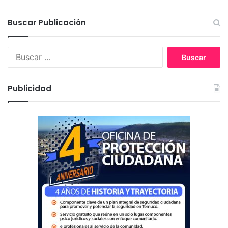
Buscar Publicación
B
u
s
c
Publicidad
a
r
: