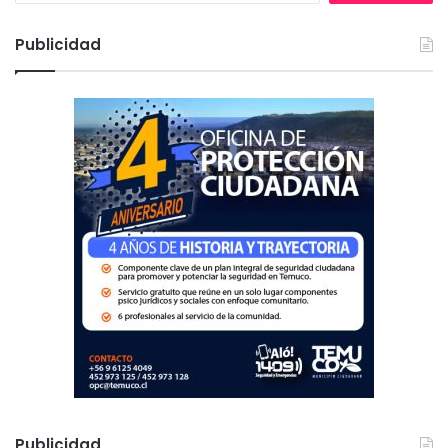
s
c
Publicidad
a
r
:
Publicidad