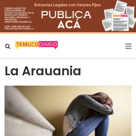
Buscar por
M
La Arauania