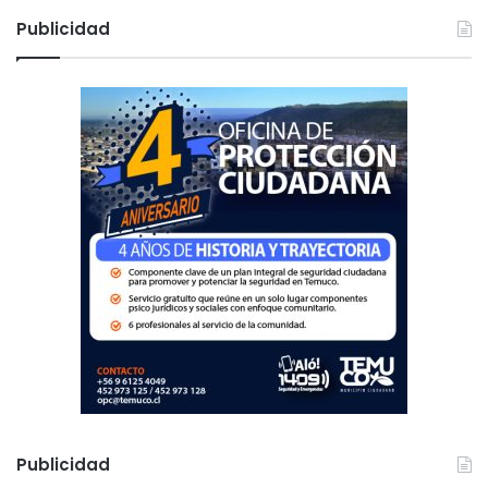
c
Publicidad
a
r
:
Publicidad