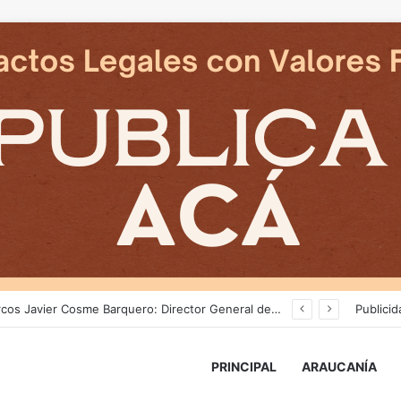
an en reposicion de energia en La Araucania
Publicid
PRINCIPAL
ARAUCANÍA