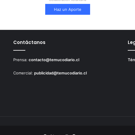
Haz un Aporte
Contáctanos
Le
Prensa:
contacto@temucodiario.cl
Tér
Comercial:
publicidad@temucodiario.cl