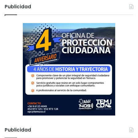
c
Publicidad
a
r
:
Publicidad