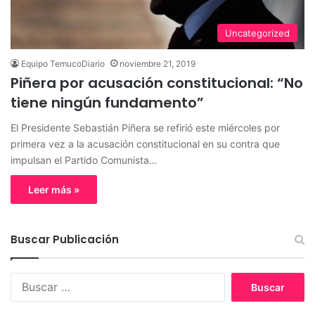
Uncategorized
Equipo TemucoDiario
noviembre 21, 2019
Piñera por acusación constitucional: “No
tiene ningún fundamento”
El Presidente Sebastián Piñera se refirió este miércoles por
primera vez a la acusación constitucional en su contra que
impulsan el Partido Comunista…
Leer más »
Buscar Publicación
B
u
s