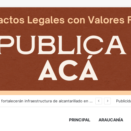
Tras nuevos ataques a Carabineros: Diputado Tomás Kast llama al PC a retirar proyecto que busca derogar parte de la Ley Naín-Retamal
Publicid
PRINCIPAL
ARAUCANÍA