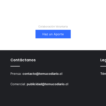
Colaboración Voluntaria
Haz un Aporte
Contáctanos
Le
Prensa:
contacto@temucodiario.cl
Tér
Comercial:
publicidad@temucodiario.cl