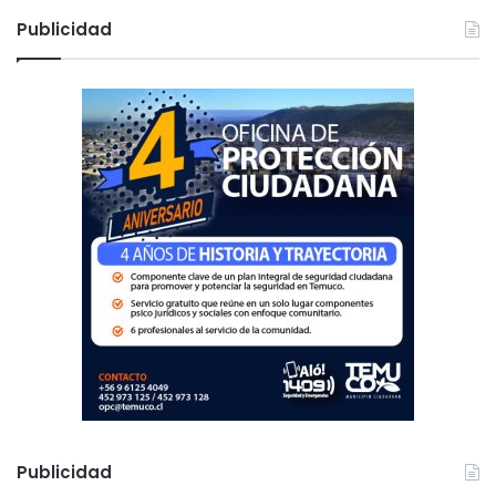
c
Publicidad
a
r
:
Publicidad