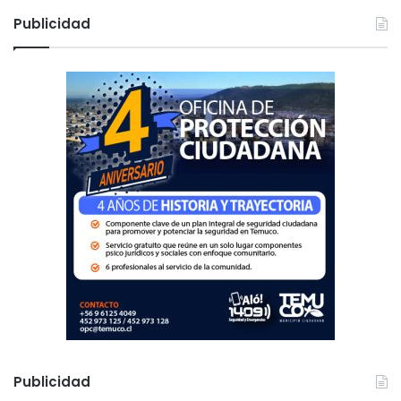
c
Publicidad
a
r
:
Publicidad