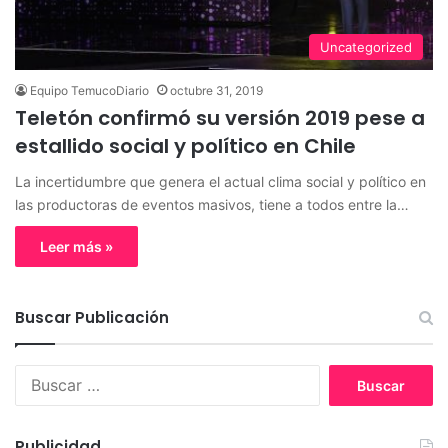
Uncategorized
Equipo TemucoDiario
octubre 31, 2019
Teletón confirmó su versión 2019 pese a
estallido social y político en Chile
La incertidumbre que genera el actual clima social y político en
las productoras de eventos masivos, tiene a todos entre la…
Leer más »
Buscar Publicación
B
u
s
c
Publicidad