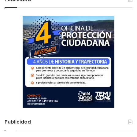
a
r
:
Publicidad