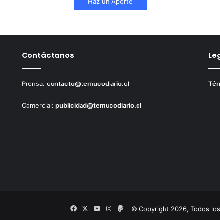
Haz un Aporte
Contáctanos
Le
Prensa:
contacto@temucodiario.cl
Tér
Comercial:
publicidad@temucodiario.cl
Facebook
X
YouTube
Instagram
PayPal
© Copyright 2026, Todos lo