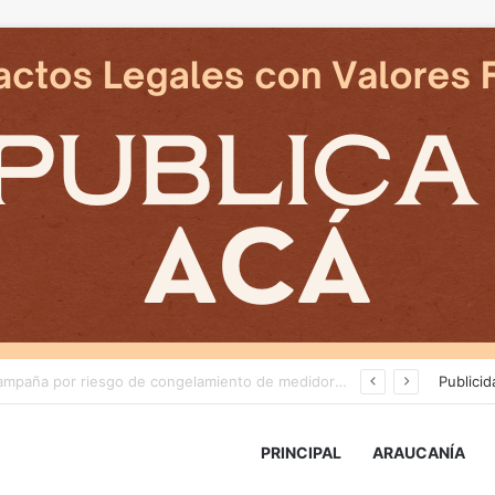
Deportes Temuco termina relación contractual con Arturo Sanhueza tras derrota ante Copiapó
Publicid
PRINCIPAL
ARAUCANÍA