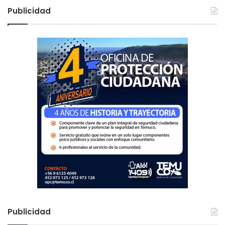
c
Publicidad
a
r
:
Publicidad