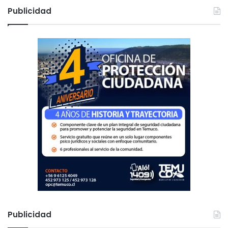
c
Publicidad
a
r
:
Publicidad