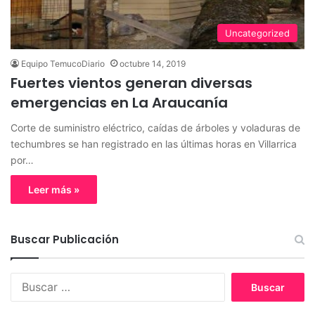
Uncategorized
Equipo TemucoDiario
octubre 14, 2019
Fuertes vientos generan diversas
emergencias en La Araucanía
Corte de suministro eléctrico, caídas de árboles y voladuras de
techumbres se han registrado en las últimas horas en Villarrica
por…
Leer más »
Buscar Publicación
B
u
s