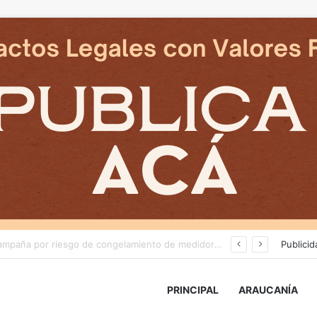
Deportes Temuco termina relación contractual con Arturo Sanhueza tras derrota ante Copiapó
Publicid
PRINCIPAL
ARAUCANÍA