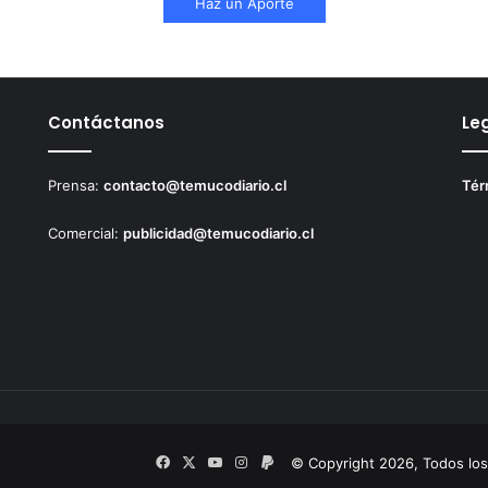
Haz un Aporte
Contáctanos
Le
Prensa:
contacto@temucodiario.cl
Tér
Comercial:
publicidad@temucodiario.cl
Facebook
X
YouTube
Instagram
PayPal
© Copyright 2026, Todos lo