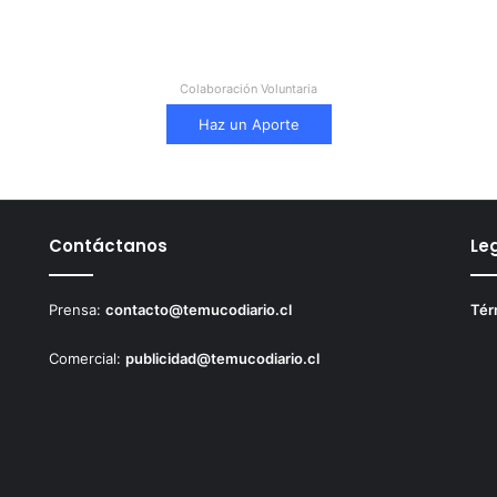
Colaboración Voluntaria
Haz un Aporte
Contáctanos
Le
Prensa:
contacto@temucodiario.cl
Tér
Comercial:
publicidad@temucodiario.cl