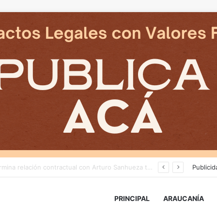
Cámaras municipales de Temuco detectaron la comercialización de tonelada y media de mercadería asiática ilegal
Publicid
PRINCIPAL
ARAUCANÍA