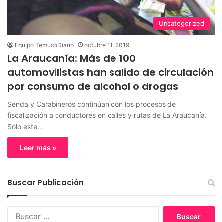
Uncategorized
Equipo TemucoDiario
octubre 11, 2019
La Araucanía: Más de 100
automovilistas han salido de circulación
por consumo de alcohol o drogas
Senda y Carabineros continúan con los procesos de
fiscalización a conductores en calles y rutas de La Araucanía.
Sólo este…
Leer más »
Buscar Publicación
B
u