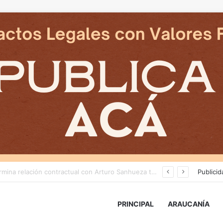
Cámaras municipales de Temuco detectaron la comercialización de tonelada y media de mercadería asiática ilegal
Publicid
PRINCIPAL
ARAUCANÍA