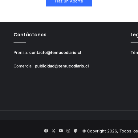
Haz un Aporte
Contáctanos
Le
Prensa:
contacto@temucodiario.cl
Tér
Comercial:
publicidad@temucodiario.cl
Facebook
X
YouTube
Instagram
PayPal
© Copyright 2026, Todos lo