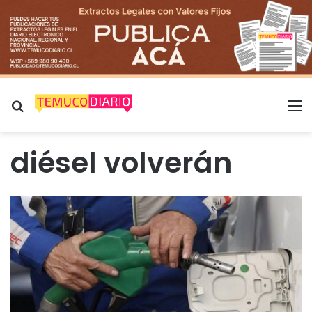
Buscar por
M
diésel volverán