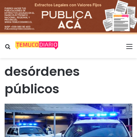
Buscar por
M
desórdenes
públicos