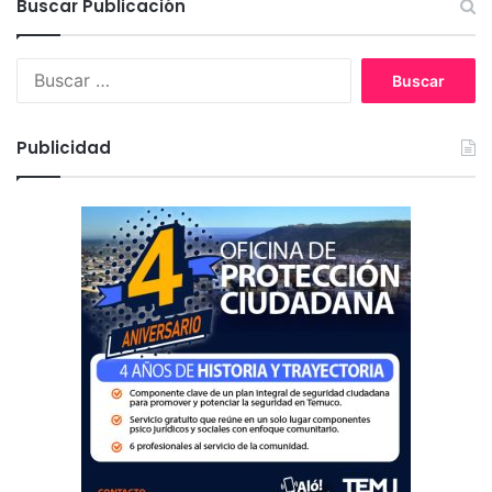
Buscar Publicación
B
u
s
c
Publicidad
a
r
: