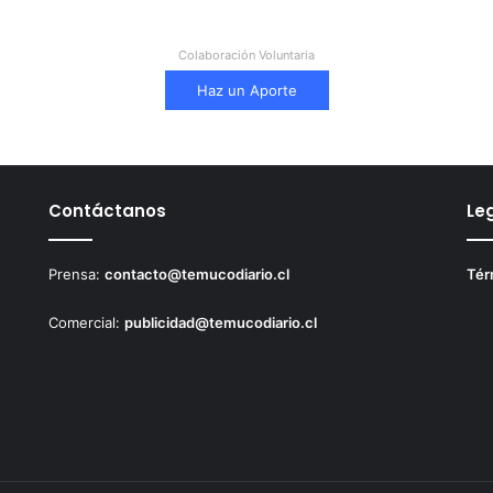
Colaboración Voluntaria
Haz un Aporte
Contáctanos
Le
Prensa:
contacto@temucodiario.cl
Tér
Comercial:
publicidad@temucodiario.cl