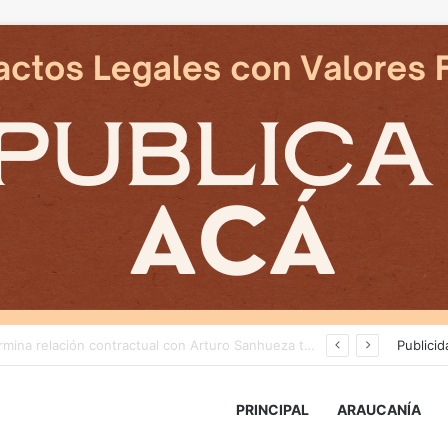
Cámaras municipales de Temuco detectaron la comercialización de tonelada y media de mercadería asiática ilegal
Publicid
PRINCIPAL
ARAUCANÍA