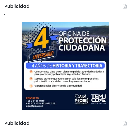
c
Publicidad
a
r
:
Publicidad