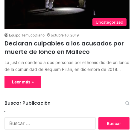
Uncategorized
Equipo TemucoDiario
octubre 16, 2019
Declaran culpables a los acusados por
muerte de lonco en Malleco
La justicia condenó a dos personas por el homicidio de un lonco
de la comunidad de Requem Pillán, en diciembre de 2018…
Leer más »
Buscar Publicación
B
u
s