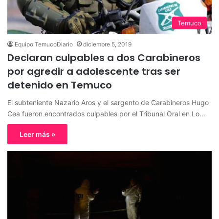
Temuco
Equipo TemucoDiario
diciembre 5, 2019
Declaran culpables a dos Carabineros
por agredir a adolescente tras ser
detenido en Temuco
El subteniente Nazario Aros y el sargento de Carabineros Hugo
Cea fueron encontrados culpables por el Tribunal Oral en Lo…
Leer más »