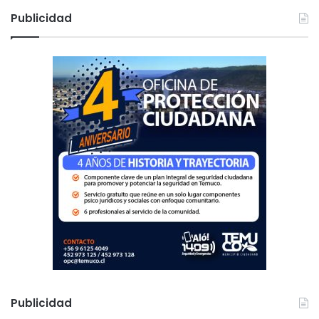
c
Publicidad
a
r
:
Publicidad