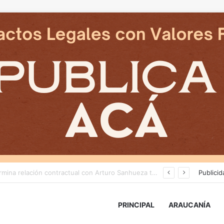
Cámaras municipales de Temuco detectaron la comercialización de tonelada y media de mercadería asiática ilegal
Publicid
PRINCIPAL
ARAUCANÍA