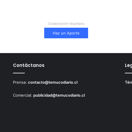
Colaboración Voluntaria
Haz un Aporte
Contáctanos
Le
Prensa:
contacto@temucodiario.cl
Tér
Comercial:
publicidad@temucodiario.cl