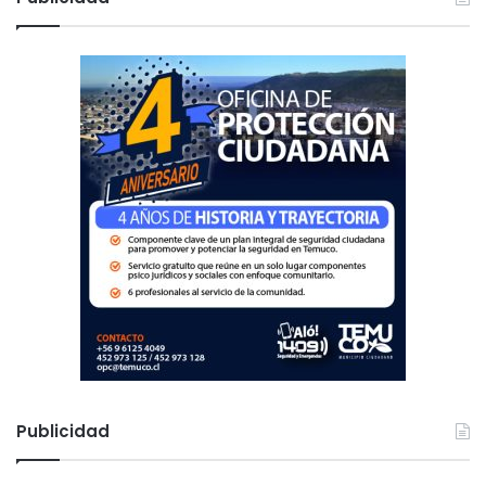
a
r
:
Publicidad