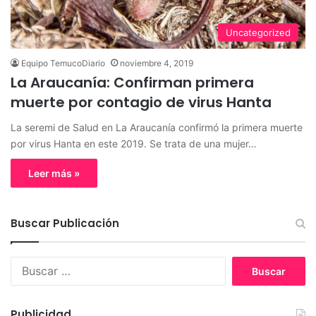
Uncategorized
Equipo TemucoDiario
noviembre 4, 2019
La Araucanía: Confirman primera
muerte por contagio de virus Hanta
La seremi de Salud en La Araucanía confirmó la primera muerte
por virus Hanta en este 2019. Se trata de una mujer…
Leer más »
Buscar Publicación
B
u
s
c
Publicidad