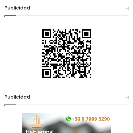
c
Publicidad
a
r
:
Publicidad