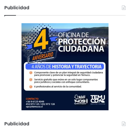
c
Publicidad
a
r
:
Publicidad