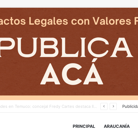
Delegado Presidencial: «durante los próximos días se pronostican bajas temperaturas e incluso nevadas en algunos sectores de la Región»
Publicid
PRINCIPAL
ARAUCANÍA