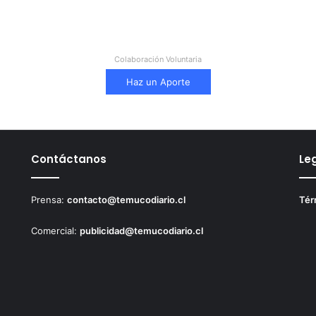
Colaboración Voluntaria
Haz un Aporte
Contáctanos
Le
Prensa:
contacto@temucodiario.cl
Tér
Comercial:
publicidad@temucodiario.cl