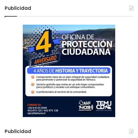
c
Publicidad
a
r
:
Publicidad