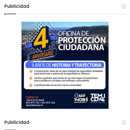
c
Publicidad
a
r
:
Publicidad