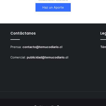
Haz un Aporte
Contáctanos
Le
Prensa:
contacto@temucodiario.cl
Tér
Comercial:
publicidad@temucodiario.cl