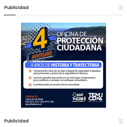
c
Publicidad
a
r
:
Publicidad