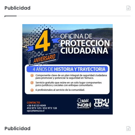
c
Publicidad
a
r
:
Publicidad