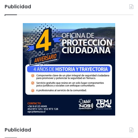
c
Publicidad
a
r
:
Publicidad