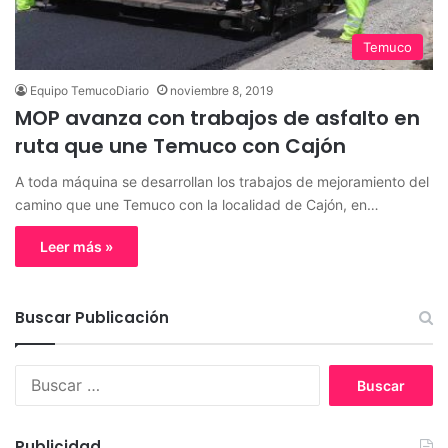
Temuco
Equipo TemucoDiario
noviembre 8, 2019
MOP avanza con trabajos de asfalto en
ruta que une Temuco con Cajón
A toda máquina se desarrollan los trabajos de mejoramiento del
camino que une Temuco con la localidad de Cajón, en…
Leer más »
Buscar Publicación
B
u
s
c
Publicidad