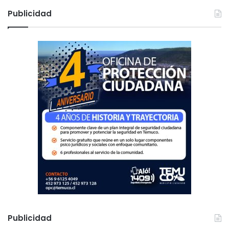
c
Publicidad
a
r
:
Publicidad