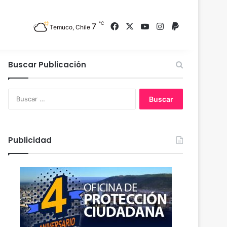
℃
7
Facebook
X
YouTube
Instagram
PayPal
Temuco, Chile
Buscar Publicación
B
u
s
c
a
Publicidad
r
: