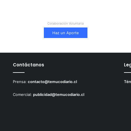
Colaboración Voluntaria
Haz un Aporte
Contáctanos
Le
Prensa:
contacto@temucodiario.cl
Tér
Comercial:
publicidad@temucodiario.cl