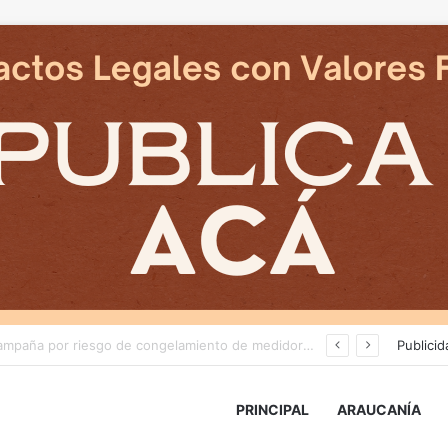
Deportes Temuco termina relación contractual con Arturo Sanhueza tras derrota ante Copiapó
Publicid
PRINCIPAL
ARAUCANÍA