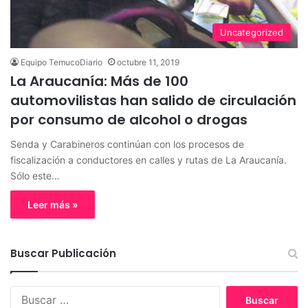
Uncategorized
Equipo TemucoDiario
octubre 11, 2019
La Araucanía: Más de 100
automovilistas han salido de circulación
por consumo de alcohol o drogas
Senda y Carabineros continúan con los procesos de
fiscalización a conductores en calles y rutas de La Araucanía.
Sólo este…
Leer más »
Buscar Publicación
B
u