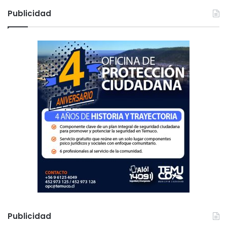
c
Publicidad
a
r
:
Publicidad