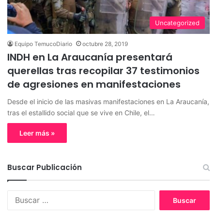
Uncategorized
Equipo TemucoDiario
octubre 28, 2019
INDH en La Araucanía presentará
querellas tras recopilar 37 testimonios
de agresiones en manifestaciones
Desde el inicio de las masivas manifestaciones en La Araucanía,
tras el estallido social que se vive en Chile, el…
Leer más »
Buscar Publicación
B
u
s