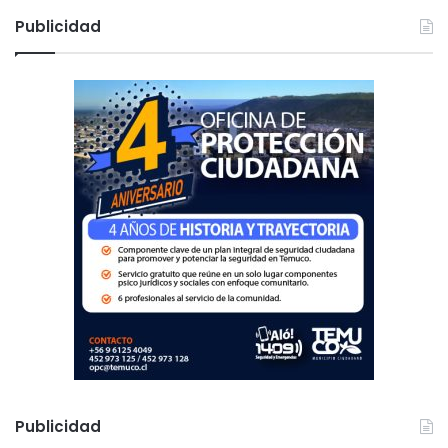
c
Publicidad
a
r
:
Publicidad