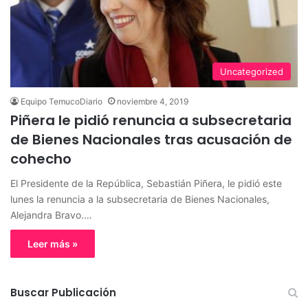
Uncategorized
Equipo TemucoDiario
noviembre 4, 2019
Piñera le pidió renuncia a subsecretaria
de Bienes Nacionales tras acusación de
cohecho
El Presidente de la República, Sebastián Piñera, le pidió este
lunes la renuncia a la subsecretaria de Bienes Nacionales,
Alejandra Bravo.…
Leer más »
Buscar Publicación