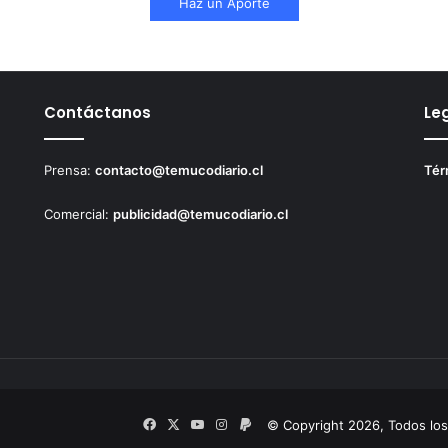
Haz un Aporte
Contáctanos
Le
Prensa:
contacto@temucodiario.cl
Tér
Comercial:
publicidad@temucodiario.cl
Facebook
X
YouTube
Instagram
PayPal
© Copyright 2026, Todos lo