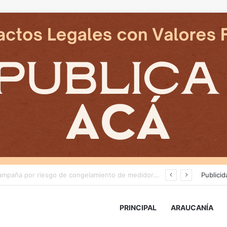
Deportes Temuco termina relación contractual con Arturo Sanhueza tras derrota ante Copiapó
Publicid
PRINCIPAL
ARAUCANÍA