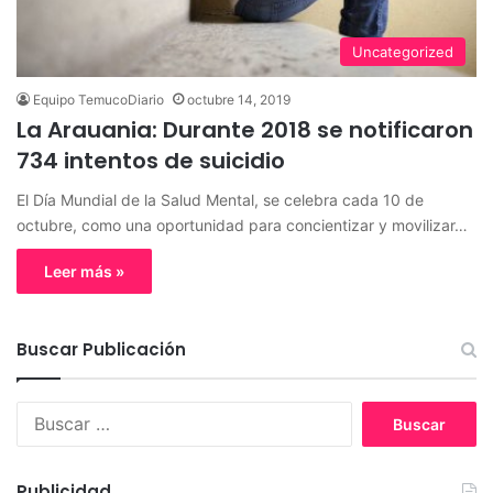
Uncategorized
Equipo TemucoDiario
octubre 14, 2019
La Arauania: Durante 2018 se notificaron
734 intentos de suicidio
El Día Mundial de la Salud Mental, se celebra cada 10 de
octubre, como una oportunidad para concientizar y movilizar…
Leer más »
Buscar Publicación
B
u
s
c
Publicidad