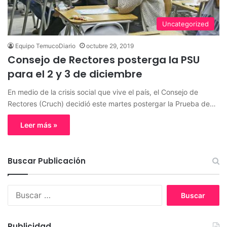
Uncategorized
Equipo TemucoDiario
octubre 29, 2019
Consejo de Rectores posterga la PSU
para el 2 y 3 de diciembre
En medio de la crisis social que vive el país, el Consejo de
Rectores (Cruch) decidió este martes postergar la Prueba de…
Leer más »
Buscar Publicación
B
u
s
c
Publicidad