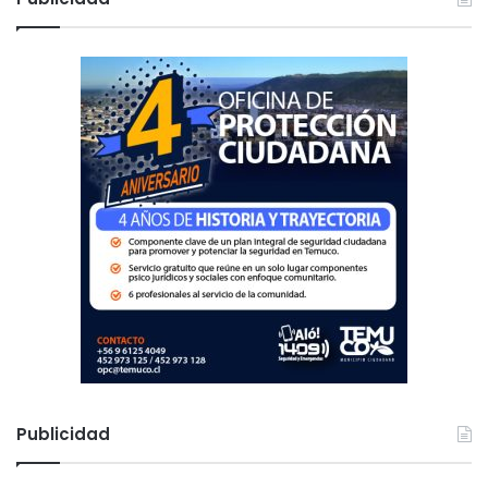
a
r
:
Publicidad