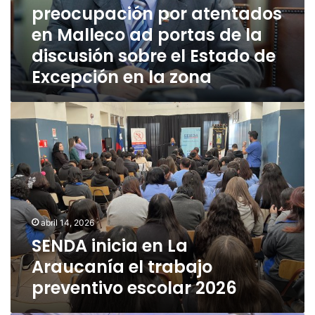
B
preocupación por atentados
m
a
e
u
s
en Malleco ad portas de la
c
c
k
discusión sobre el Estado de
o
e
t
Excepción en la zona
r
r
m
a
a
S
s
n
E
p
i
N
r
f
D
i
i
A
m
e
i
e
s
n
r
t
i
a
a
abril 14, 2026
c
a
p
SENDA inicia en La
i
c
r
a
t
Araucanía el trabajo
e
e
i
o
preventivo escolar 2026
n
v
c
L
a
u