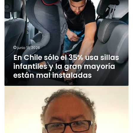
n
C
h
i
l
e
s
junio 11, 2026
ó
En Chile sólo el 35% usa sillas
l
o
infantiles y la gran mayoría
e
están mal instaladas
l
3
5
E
%
s
u
c
s
u
a
e
s
l
i
a
l
s