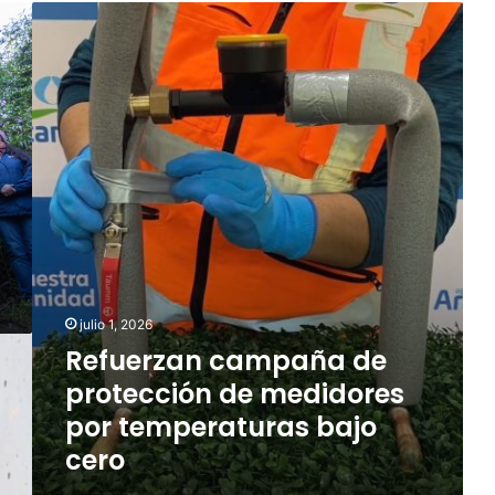
R
e
f
u
e
r
z
a
n
c
a
m
p
a
julio 1, 2026
ñ
Refuerzan campaña de
a
d
protección de medidores
e
por temperaturas bajo
p
cero
r
o