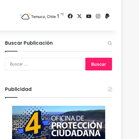
℃
1
Facebook
X
YouTube
Instagram
PayPal
Temuco, Chile
Buscar Publicación
B
u
s
c
a
Publicidad
r
: