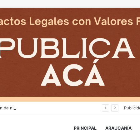
Avanza construcción de nuevas vías del proyecto de extensión Tren Temuco-Gorbea
Publicid
PRINCIPAL
ARAUCANÍA