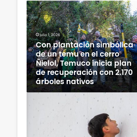
C
o
n
p
l
julio 1, 2026
a
n
Con plantación simbólica
t
de un temu en el cerro
a
Ñielol, Temuco inicia plan
c
i
de recuperación con 2.170
ó
árboles nativos
n
s
i
T
m
a
b
l
ó
e
l
n
i
t
c
o