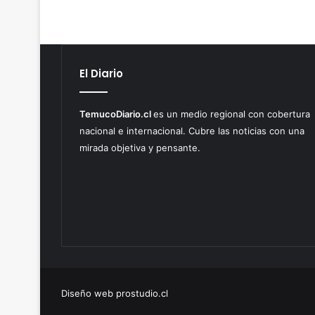
M
i
u
p
n
e
d
u
i
c
El Diario
a
o
l
d
TemucoDiario.cl
es un medio regional con cobertura
e
nacional e internacional. Cubre las noticias con una
C
mirada objetiva y pensante.
l
u
b
e
s
d
e
S
a
l
Diseño web prostudio.cl
t