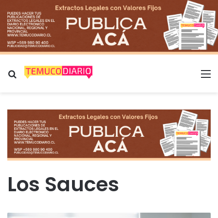
Buscar por
M
Los Sauces
L