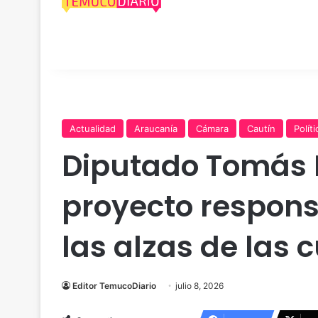
Actualidad
Araucanía
Cámara
Cautín
Políti
Diputado Tomás 
proyecto respons
las alzas de las c
Editor TemucoDiario
julio 8, 2026