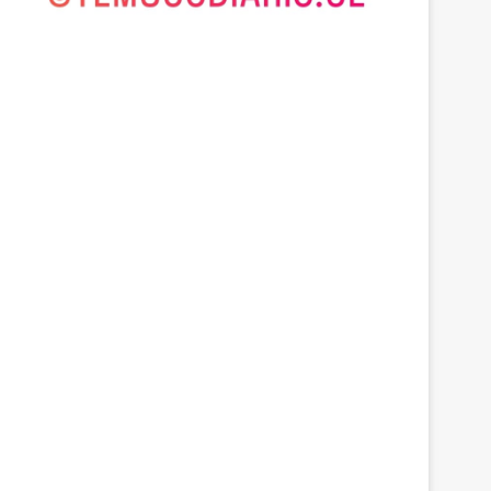
Empresarios de Angol 
hectáreas para apoyar r
familias afectadas por
 2026
agosto 6, 2026
agosto 6, 2026
Deportes Temuco termina relación contractual con Arturo Sanhueza tras derrota ante Copiapó
Cámaras municipales de Temuco detectaron la comercialización de tonelada y media de mercadería asiática ilegal
Empresarios de Angol donan cuatro hectáreas para apoyar reubicación de familias afectadas por inundaciones