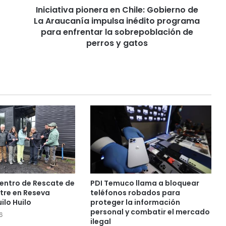
Iniciativa pionera en Chile: Gobierno de
a
La Araucanía impulsa inédito programa
p
i
para enfrentar la sobrepoblación de
o
perros y gatos
n
e
r
a
e
n
C
h
i
l
e
:
G
entro de Rescate de
PDI Temuco llama a bloquear
o
stre en Reseva
teléfonos robados para
b
ilo Huilo
proteger la información
i
personal y combatir el mercado
6
ilegal
e