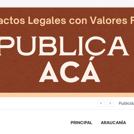
Cámaras municipales de Temuco detectaron la comercialización de tonelada y media de mercadería asiática ilegal
Publicid
PRINCIPAL
ARAUCANÍA