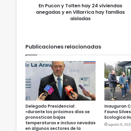
En Pucon y Tolten hay 24 viviendas
o
anegadas y en Villarrica hay familias
l
t
aisladas
e
n
h
a
Publicaciones relacionadas
y
2
4
v
i
v
i
e
n
d
Delegado Presidencial:
Inauguran C
a
«durante los próximos días se
Fauna Silve
s
pronostican bajas
Ecologica Hu
a
temperaturas e incluso nevadas
agosto 6, 202
en algunos sectores de la
n