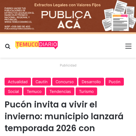
Buscar por
M
Publicidad
Actualidad
Cautín
Concurso
Desarrollo
Pucón
Social
Temuco
Tendencias
Turismo
Pucón invita a vivir el
invierno: municipio lanzará
temporada 2026 con