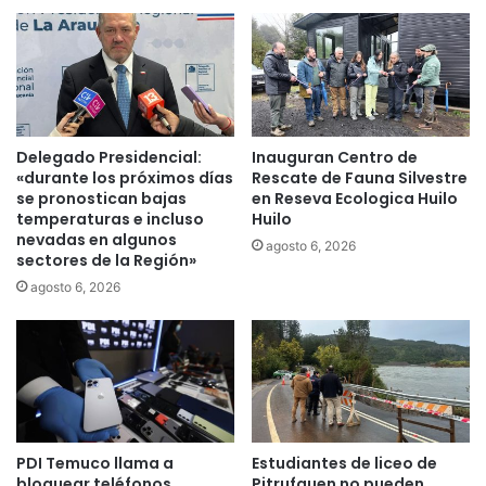
l
a
a
u
L
t
u
o
n
r
a
i
:
d
Delegado Presidencial:
Inauguran Centro de
u
a
«durante los próximos días
Rescate de Fauna Silvestre
n
d
se pronostican bajas
en Reseva Ecologica Huilo
e
e
temperaturas e incluso
Huilo
s
s
nevadas en algunos
agosto 6, 2026
p
sectores de la Región»
e
e
n
agosto 6, 2026
c
p
t
r
á
i
c
m
u
e
l
r
o
a
v
PDI Temuco llama a
Estudiantes de liceo de
j
bloquear teléfonos
Pitrufquen no pueden
i
o