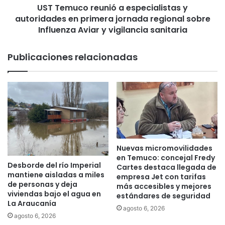
r
UST Temuco reunió a especialistas y
r
c
autoridades en primera jornada regional sobre
e
u
u
Influenza Aviar y vigilancia sanitaria
r
n
i
i
Publicaciones relacionadas
o
ó
,
a
V
e
e
s
n
p
u
e
s
c
,
i
J
a
Nuevas micromovilidades
ú
l
en Temuco: concejal Fredy
p
Desborde del río Imperial
i
Cartes destaca llegada de
mantiene aisladas a miles
i
s
empresa Jet con tarifas
de personas y deja
t
más accesibles y mejores
t
viviendas bajo el agua en
estándares de seguridad
e
a
La Araucanía
r
s
agosto 6, 2026
agosto 6, 2026
y
y