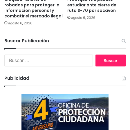
robados para proteger la
estudiar ante cierre de
s
r
información personal y
ruta S-70 por socavon
i
n
combatir el mercado ilegal
b
agosto 6, 2026
a
agosto 6, 2026
l
d
e
a
d
r
Buscar Publicación
e
e
s
g
d
i
B
e
o
u
C
n
s
h
a
c
Publicidad
i
l
a
l
s
r
e
o
:
b
r
e
I
n
f