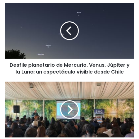
D
e
s
f
i
l
e
p
l
Desfile planetario de Mercurio, Venus, Júpiter y
a
la Luna: un espectáculo visible desde Chile
n
e
t
U
a
S
r
T
i
T
o
e
d
m
e
u
M
c
e
o