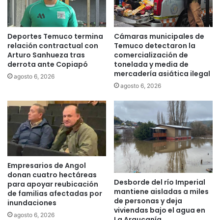
e
s
"
Deportes Temuco termina
Cámaras municipales de
e
relación contractual con
Temuco detectaron la
s
Arturo Sanhueza tras
comercialización de
p
derrota ante Copiapó
tonelada y media de
e
mercadería asiática ilegal
agosto 6, 2026
r
agosto 6, 2026
a
f
i
n
a
n
c
i
Empresarios de Angol
a
donan cuatro hectáreas
m
Desborde del río Imperial
para apoyar reubicación
i
mantiene aisladas a miles
de familias afectadas por
de personas y deja
e
inundaciones
viviendas bajo el agua en
n
agosto 6, 2026
La Araucanía