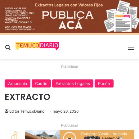
Buscar por
M
Publicidad
Araucanía
Cautín
Extractos Legales
Pucón
EXTRACTO
Editor TemucoDiario
mayo 26, 2026
Publicidad