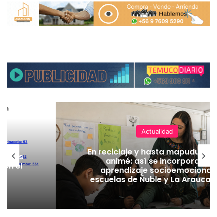
Actualidad
En reciclaje y hasta mapudungú
on más
animé: así se incorpora el
 en el
aprendizaje socioemocional
escuelas de Ñuble y La Araucan