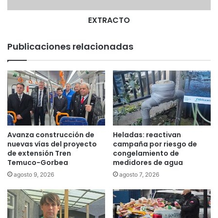
o
C
EXTRACTO
o
n
Publicaciones relacionadas
s
u
l
t
o
r
i
o
"
Avanza construcción de
Heladas: reactivan
M
nuevas vías del proyecto
campaña por riesgo de
i
de extensión Tren
congelamiento de
r
Temuco-Gorbea
medidores de agua
a
agosto 9, 2026
agosto 7, 2026
f
l
o
r