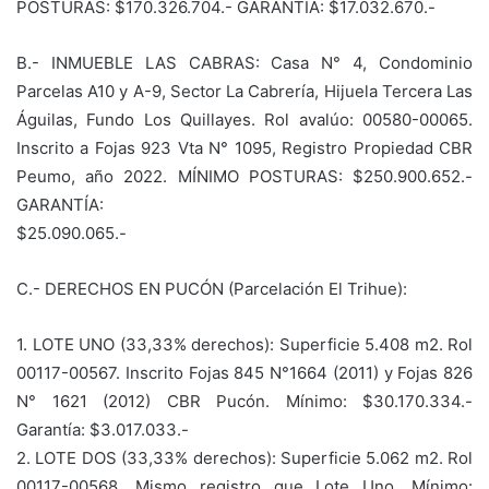
POSTURAS: $170.326.704.- GARANTÍA: $17.032.670.-
B.- INMUEBLE LAS CABRAS: Casa N° 4, Condominio
Parcelas A10 y A-9, Sector La Cabrería, Hijuela Tercera Las
Águilas, Fundo Los Quillayes. Rol avalúo: 00580-00065.
Inscrito a Fojas 923 Vta N° 1095, Registro Propiedad CBR
Peumo, año 2022. MÍNIMO POSTURAS: $250.900.652.-
GARANTÍA:
$25.090.065.-
C.- DERECHOS EN PUCÓN (Parcelación El Trihue):
1. LOTE UNO (33,33% derechos): Superficie 5.408 m2. Rol
00117-00567. Inscrito Fojas 845 N°1664 (2011) y Fojas 826
N° 1621 (2012) CBR Pucón. Mínimo: $30.170.334.-
Garantía: $3.017.033.-
2. LOTE DOS (33,33% derechos): Superficie 5.062 m2. Rol
00117-00568. Mismo registro que Lote Uno. Mínimo: