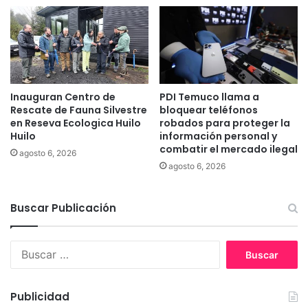
r
o
i
l
o
o
:
g
"
í
H
a
a
Inauguran Centro de
PDI Temuco llama a
q
y
Rescate de Fauna Silvestre
bloquear teléfonos
u
en Reseva Ecologica Huilo
robados para proteger la
q
e
Huilo
información personal y
u
a
combatir el mercado ilegal
e
agosto 6, 2026
f
s
agosto 6, 2026
e
e
c
g
t
Buscar Publicación
u
a
i
a
r
u
B
g
n
u
o
a
s
l
d
c
Publicidad
p
e
a