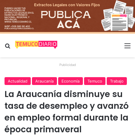
Buscar por
M
Publicidad
Actualidad
Araucanía
Economía
Temuco
Trabajo
La Araucanía disminuye su
tasa de desempleo y avanzó
en empleo formal durante la
época primaveral