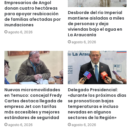
n
Empresarios de Angol
P
:
donan cuatro hectáreas
e
Desborde del río Imperial
c
para apoyar reubicación
r
mantiene aisladas a miles
ó
de familias afectadas por
de personas y deja
ú
inundaciones
m
viviendas bajo el agua en
a
o
agosto 6, 2026
La Araucanía
c
r
o
agosto 6, 2026
e
r
c
r
o
e
n
d
o
o
c
r
e
h
r
Nuevas micromovilidades
Delegado Presidencial:
u
e
en Temuco: concejal Fredy
«durante los próximos días
m
s
Cartes destaca llegada de
se pronostican bajas
a
t
empresa Jet con tarifas
temperaturas e incluso
n
a
más accesibles y mejores
nevadas en algunos
i
estándares de seguridad
sectores de la Región»
p
t
a
agosto 6, 2026
agosto 6, 2026
a
t