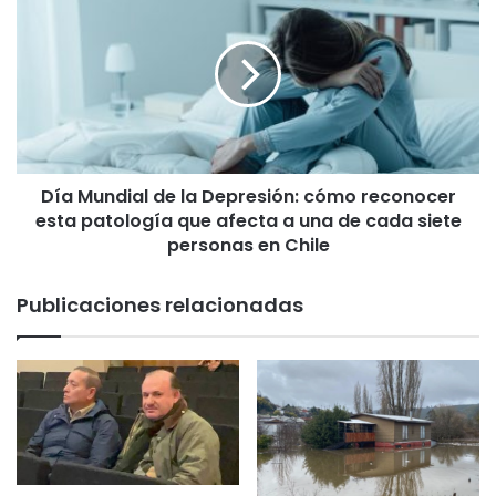
e
í
s
a
s
M
a
u
n
n
d
d
r
i
i
a
t
Día Mundial de la Depresión: cómo reconocer
l
r
esta patología que afecta a una de cada siete
d
a
e
personas en Chile
s
l
n
a
Publicaciones relacionadas
e
D
g
e
a
p
t
r
i
e
v
s
a
i
d
ó
e