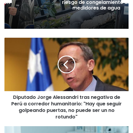
Tren
riesgo de congelamiento de
medidores de agua
D
i
p
u
t
a
d
o
J
Diputado Jorge Alessandri tras negativa de
o
Perú a corredor humanitario: "Hay que seguir
r
g
golpeando puertas, no puede ser un no
e
rotundo"
A
l
D